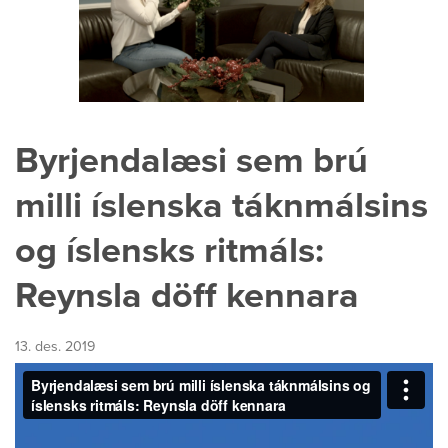
Byrjendalæsi sem brú
milli íslenska táknmálsins
og íslensks ritmáls:
Reynsla döff kennara
13. des. 2019