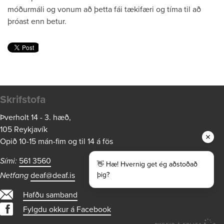
móðurmáli og vonum að þetta fái tækifæri og tíma til að
þróast enn betur.
Skrifstofa
Þverholt 14 - 3. hæð,
105 Reykjavík
Opið 10-15 mán-fim og til 14 á fös
Sími:
561 3560
👋 Hæ! Hvernig get ég aðstoðað
Netfang
deaf@deaf.is
þig?
Hafðu samband
Fylgdu okkur á Facebook