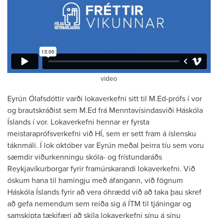
video
Eyrún Ólafsdóttir varði lokaverkefni sitt til M.Ed-prófs í vor
og brautskráðist sem M.Ed frá Menntavísindasviði Háskóla
Íslands í vor. Lokaverkefni hennar er fyrsta
meistaraprófsverkefni við HÍ, sem er sett fram á íslensku
táknmáli. Í lok október var Eyrún meðal þeirra tíu sem voru
sæmdir viðurkenningu skóla- og frístundaráðs
Reykjavíkurborgar fyrir framúrskarandi lokaverkefni. Við
óskum hana til hamingju með áfangann, við fögnum
Háskóla Íslands fyrir að vera óhrædd við að taka þau skref
að gefa nemendum sem reiða sig á ÍTM til tjáningar og
samskipta tækifæri að skila lokaverkefni sínu á sínu