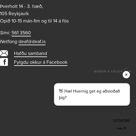
Þverholt 14 - 3. hæð,
105 Reykjavík
Opið 10-15 mán-fim og til 14 á fös
Sími:
561 3560
Netfang
deaf@deaf.is
Hafðu samband
Fylgdu okkur á Facebook
👋 Hæ! Hvernig get ég aðstoðað
þig?