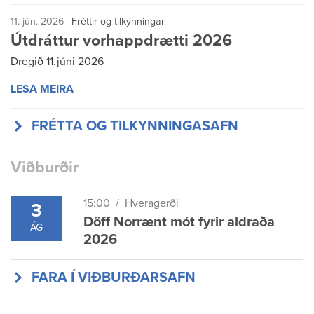
11. jún. 2026
Fréttir og tilkynningar
Útdráttur vorhappdrætti 2026
Dregið 11.júni 2026
LESA MEIRA
FRÉTTA OG TILKYNNINGASAFN
Viðburðir
15:00
Hveragerði
3
Döff Norrænt mót fyrir aldraða
ÁG
2026
FARA Í VIÐBURÐARSAFN