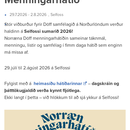
29.7.2026 - 2.8.2026
,
Selfoss
Stór viðburður fyrir Döff samfélagið á Norðurlöndum verður
haldinn á
Selfossi sumarið 2026!
Norræna Döff menningarhátíðin sameinar táknmál,
menningu, listir og samfélag í fimm daga hátíð sem enginn
má missa af.
29.júlí til 2.ágúst 2026 á Selfossi
Fylgist með á
heimasíðu hátíðarinnar
–
dagskráin og
þátttökugjaldið verða kynnt fljótlega.
Ekki langt í þetta – við hlökkum til að sjá ykkur á Selfossi!