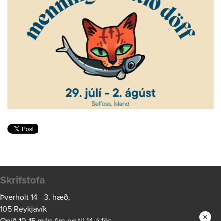
Skrifstofa
Þverholt 14 - 3. hæð,
105 Reykjavík