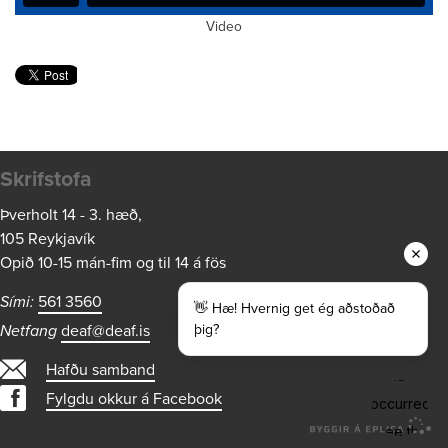
Video
Skrifstofa
Þverholt 14 - 3. hæð,
105 Reykjavík
Opið 10-15 mán-fim og til 14 á fös
Sími:
561 3560
👋 Hæ! Hvernig get ég aðstoðað
Netfang
deaf@deaf.is
þig?
Hafðu samband
Fylgdu okkur á Facebook