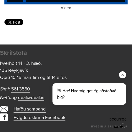
Video
Skrifstofa
Þverholt 14 - 3. hæð,
105 Reykjavík
Opið 10-15 mán-fim og til 14 á fös
Sími:
561 3560
👋 Hæ! Hvernig get ég aðstoðað
Netfang
deaf@deaf.is
þig?
Hafðu samband
Fylgdu okkur á Facebook