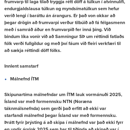
frumvarp til laga tilað tryggja rétt döff á túlkun í atvinnulífi,
endurgjaldslausa túlkun og myndsímatúlkun sem hefur
verið lengi í baráttu án árangurs. Er það von okkar að
þegar drögin að frumvarpi verður tilbúið að fá félgasmenn
með í samráð áður en frumvarpið fer inná þing. Við
bindum líka vonir við að Samningur SÞ um réttindi fatlaðs
fólk verði fullgildur og með því fáum við fleiri verkfæri til
að sækja réttindi döff fólks.
Innlent samstarf
Málnefnd ÍTM
Skipunartíma málnefndar um ÍTM lauk vormánuði 2025,
Ísland var með formennsku NTN (Noræna
táknmálsnefnda) sem gerði það erfitt að ekki var
starfandi málnefnd þegar Ísland var með formennsku.
Þrátt fyrir þrýsting á að skipa í málnefnd var það ekki fyrr
en undir árslok 2025 sem bar til tíðinda að skipað var í