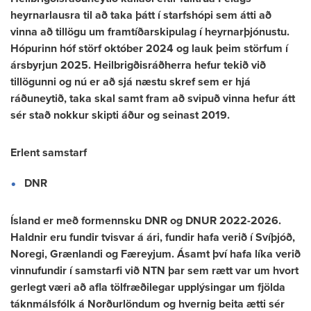
heyrnarlausra til að taka þátt í starfshópi sem átti að
vinna að tillögu um framtíðarskipulag í heyrnarþjónustu.
Hópurinn hóf störf október 2024 og lauk þeim störfum í
ársbyrjun 2025. Heilbrigðisráðherra hefur tekið við
tillögunni og nú er að sjá næstu skref sem er hjá
ráðuneytið, taka skal samt fram að svipuð vinna hefur átt
sér stað nokkur skipti áður og seinast 2019.
Erlent samstarf
DNR
Ísland er með formennsku DNR og DNUR 2022-2026.
Haldnir eru fundir tvisvar á ári, fundir hafa verið í Svíþjóð,
Noregi, Grænlandi og Færeyjum. Ásamt því hafa líka verið
vinnufundir í samstarfi við NTN þar sem rætt var um hvort
gerlegt væri að afla tölfræðilegar upplýsingar um fjölda
táknmálsfólk á Norðurlöndum og hvernig beita ætti sér