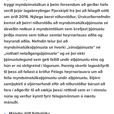
tryggi myndsímatúlkun á þeim forsendum að gerðar hafa
verið þrjár lagabreytingar Fjarskipti frá því að félagið sótti
um árið 2016. Nýlega barst niðurstöður, Úrskurðarnefndin
kemst að þeirri niðurstöðu að myndsímatúlkaþjónusta sé
ákveðin notkun á myndsímtölum sem krefjast þjónustu
þriðja manns sem túlkar samtal heyrnarlauss aðila og
heyrandi aðila. Nefndin telur því að
myndsímatúlkaþjónusta sé hvorki „símaþjónusta“ né
„nothæf netaðgangsþjónusta“ og sé því ekki
þjónustutegund sem geti fallið undir alþjónustu eins og
hún er nú skilgreind í lögunum. Þannig skortir lagaskilyrði
til þess að fallast á kröfur Félags heyrnarlausra um að
fella myndsímatúlkaþjónustu undir alþjónustu. Stjórn
samþykkti á stjórnarfundi eftir að niðurstöður bárust að
fara í aðgerðir til að sækja þessi réttindi sem er í vinnslu
núna og verður kynnt fyrir félagsmönnum á næstu
mánuði.
Málefni döff flóttafólks