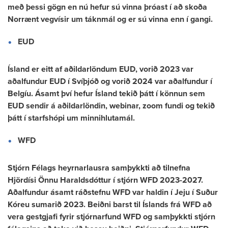
með þessi gögn en nú hefur sú vinna þróast í að skoða
Norrænt vegvísir um táknmál og er sú vinna enn í gangi.
EUD
Ísland er eitt af aðildarlöndum EUD, vorið 2023 var
aðalfundur EUD í Svíþjóð og vorið 2024 var aðalfundur í
Belgíu. Ásamt því hefur Ísland tekið þátt í könnun sem
EUD sendir á aðildarlöndin, webinar, zoom fundi og tekið
þátt í starfshópi um minnihlutamál.
WFD
Stjórn Félags heyrnarlausra samþykkti að tilnefna
Hjördísi Önnu Haraldsdóttur í stjórn WFD 2023-2027.
Aðalfundur ásamt ráðstefnu WFD var haldin í Jeju í Suður
Kóreu sumarið 2023. Beiðni barst til Íslands frá WFD að
vera gestgjafi fyrir stjórnarfund WFD og samþykkti stjórn