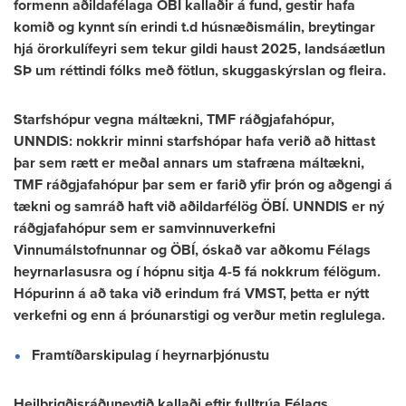
formenn aðildafélaga ÖBÍ kallaðir á fund, gestir hafa
komið og kynnt sín erindi t.d húsnæðismálin, breytingar
hjá örorkulífeyri sem tekur gildi haust 2025, landsáætlun
SÞ um réttindi fólks með fötlun, skuggaskýrslan og fleira.
Starfshópur vegna máltækni, TMF ráðgjafahópur,
UNNDIS: nokkrir minni starfshópar hafa verið að hittast
þar sem rætt er meðal annars um stafræna máltækni,
TMF ráðgjafahópur þar sem er farið yfir þrón og aðgengi á
tækni og samráð haft við aðildarfélög ÖBÍ. UNNDIS er ný
ráðgjafahópur sem er samvinnuverkefni
Vinnumálstofnunnar og ÖBÍ, óskað var aðkomu Félags
heyrnarlasusra og í hópnu sitja 4-5 fá nokkrum félögum.
Hópurinn á að taka við erindum frá VMST, þetta er nýtt
verkefni og enn á þróunarstigi og verður metin reglulega.
Framtíðarskipulag í heyrnarþjónustu
Heilbrigðisráðuneytið kallaði eftir fulltrúa Félags