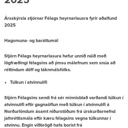
Ársskýrsla stjórnar Félags heyrnarlausra fyrir aðalfund
2025
Hagsmuna- og baráttumál
Stjórn Félags heyrnarlasura hefur unnið náið með
lögfræðingi félagsins að ýmsu málefnum sem snúa að
réttindum döff og táknmálsfólks.
Túlkun í atvinnulífi
Stjórn Félagsins sendi frá sér minnisblað varðandi túlkun í
atvinnulífi eftir gagnaöflun með túlkun í atvinnulífi á
Norðurlöndum ásamt niðurstöðum frá úrskurðarnefnd
jafnréttismála eftir kæru félagsins vegna túlkunnar í
atvinnu. Engin viðbrögð hafa borist frá