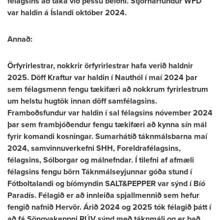
félagsins að taka við þessu beiðni. Stjórnarfundur WFD
var haldin á Íslandi október 2024.
Annað:
Örfyrirlestrar, nokkrir örfyrirlestrar hafa verið haldnir
2025. Döff Kraftur var haldin í Nauthól í maí 2024 þar
sem félagsmenn fengu tækifæri að nokkrum fyrirlestrum
um helstu hugtök innan döff samfélagsins.
Framboðsfundur var haldin í sal félagsins nóvember 2024
þar sem frambjóðendur fengu tækifæri að kynna sín mál
fyrir komandi kosningar. Sumarhátíð táknmálsbarna maí
2024, samvinnuverkefni SHH, Foreldrafélagsins,
félagsins, Sólborgar og málnefndar. Í tilefni af afmæli
félagsins fengu börn Táknmálseyjunnar góða stund í
Fótboltalandi og bíómyndin SALT&PEPPER var sýnd í Bíó
Paradís. Félagið er að innleiða spjallmennið sem hefur
fengið nafnið Hervör. Árið 2024 og 2025 tók félagið þátt í
að fá Söngvakeppni RÚV sýnd með táknmáli og er það