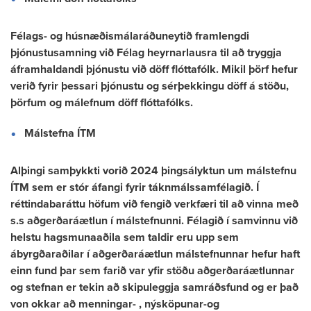
Félags- og húsnæðismálaráðuneytið framlengdi
þjónustusamning við Félag heyrnarlausra til að tryggja
áframhaldandi þjónustu við döff flóttafólk. Mikil þörf hefur
verið fyrir þessari þjónustu og sérþekkingu döff á stöðu,
þörfum og málefnum döff flóttafólks.
Málstefna ÍTM
Alþingi samþykkti vorið 2024 þingsályktun um málstefnu
ÍTM sem er stór áfangi fyrir táknmálssamfélagið. Í
réttindabaráttu höfum við fengið verkfæri til að vinna með
s.s aðgerðaráætlun í málstefnunni. Félagið í samvinnu við
helstu hagsmunaaðila sem taldir eru upp sem
ábyrgðaraðilar í aðgerðaráætlun málstefnunnar hefur haft
einn fund þar sem farið var yfir stöðu aðgerðaráætlunnar
og stefnan er tekin að skipuleggja samráðsfund og er það
von okkar að menningar- , nýsköpunar-og