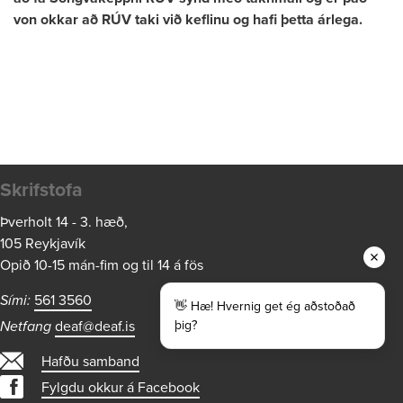
von okkar að RÚV taki við keflinu og hafi þetta árlega.
Skrifstofa
Þverholt 14 - 3. hæð,
105 Reykjavík
Opið 10-15 mán-fim og til 14 á fös
Sími:
561 3560
👋 Hæ! Hvernig get ég aðstoðað
Netfang
deaf@deaf.is
þig?
Hafðu samband
Fylgdu okkur á Facebook