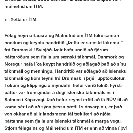
málnefnd um ÍTM.
Þetta er ÍTM
Félag heyrnarlausra og Málnefnd um ÍTM tóku saman
höndum og keyptu handritið ,,Þetta er sænskt táknmál”
frá Dramaski í Svíþjóð. Þeir hafa unnið að fjórum
þáttaröðum sem fjalla um sænskt táknmál, Danmörk og
Noregur hafa líka keypt handritið og aðlagað það að sínu
táknmáli og menningu. Handritið var aðlagað að íslensku
táknmáli og kom teymi frá Dramaski í þrjár upptökulotur.
Tökum og klippingu á myndefni hefur verið lokið. Fyrsti
þáttur var frumsýndur á degi íslenska táknmálsins í
Salnum í Kópavogi. Það hefur reynst erfitt að fá RÚV til að
koma sér í að að sýna þessa þætti í sjónvarpinu, er það
von okkar að allir landsmenn fái tækifæri að njóta
þáttanna sem fjalla um íslenskt táknmál á marga vegu.
Stjórn félagsins og Málnefnd um ÍTM er enn að vinna í því