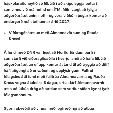
háskólaráðuneytið sé tilbúið í að skipuleggja þetta í
samvinnu við málnefnd um ÍTM. Mikilvægt að fylgja
aðgerðaráætluninni eftir og vera viðbúin þegar kemur að
endurgerð málstefnunnar árið 2027.
Viðbragðsáætlun með Almannavörnum og Rauða
Krossi
Á fundi með DNR var ljóst að Norðurlöndum þurfi í
samstarfi við viðbragðsaðila í hverju landi að hafa tilbúið
aðgerðaráætlun ef upp kemur ástand til að tryggja að döff
hafi aðgengi að úrræðum og upplýsingum. Fultrúi
félagsins átti fund með fulltrúa Almannavarna og Rauða
Kross vegna átaksins 3 dagar, ertu klár? Almannavarnir
ætla að útbúa drög að áætlun sem verður síðan kynnt fyrir
félagsmönnum.
Stjórn ákveðið að vinna með lögfræðingi að útbúa