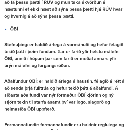
að fá þessa þætti í RÚV og mun taka ákvörðun á
næstunni ef ekki næst að sýna þessa þætti hjá RÚV hvar
og hvernig á að sýna þessa þætti.
ÖBÍ
Stefnuþing: er haldið árlega á vormánuði og hefur félagið
tekið þátt í þeim fundum. Þar er farið yfir helstu málefni
ÖBÍ, unnið í hópum þar sem farið er meðal annars yfir
brýn málefni og forgangsröðun.
Aðalfundur ÖBÍ: er haldið árlega á haustin, félagið á rétt á
að senda þrjá fulltrúa og hefur tekið þátt á aðalfundi. Á
síðasta aðalfundi var nýr formaður ÖBÍ kjörinn og ný
stjórn tekin til starfa ásamt því var logo, slagorð og
heimasíða ÖBÍ uppfærð.
Formannafundir: formannafundir eru haldnir reglulega og