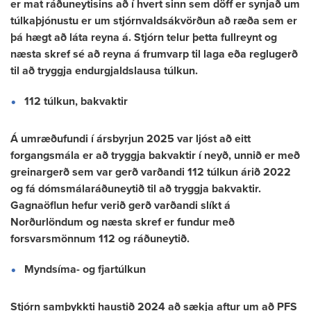
er mat ráðuneytisins að í hvert sinn sem döff er synjað um
túlkaþjónustu er um stjórnvaldsákvörðun að ræða sem er
þá hægt að láta reyna á. Stjórn telur þetta fullreynt og
næsta skref sé að reyna á frumvarp til laga eða reglugerð
til að tryggja endurgjaldslausa túlkun.
112 túlkun, bakvaktir
Á umræðufundi í ársbyrjun 2025 var ljóst að eitt
forgangsmála er að tryggja bakvaktir í neyð, unnið er með
greinargerð sem var gerð varðandi 112 túlkun árið 2022
og fá dómsmálaráðuneytið til að tryggja bakvaktir.
Gagnaöflun hefur verið gerð varðandi slíkt á
Norðurlöndum og næsta skref er fundur með
forsvarsmönnum 112 og ráðuneytið.
Myndsíma- og fjartúlkun
Stjórn samþykkti haustið 2024 að sækja aftur um að PFS