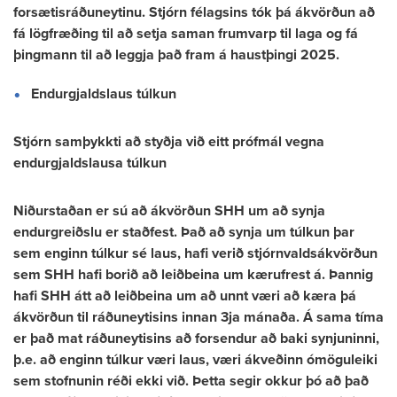
forsætisráðuneytinu. Stjórn félagsins tók þá ákvörðun að
fá lögfræðing til að setja saman frumvarp til laga og fá
þingmann til að leggja það fram á haustþingi 2025.
Endurgjaldslaus túlkun
Stjórn samþykkti að styðja við eitt prófmál vegna
endurgjaldslausa túlkun
Niðurstaðan er sú að ákvörðun SHH um að synja
endurgreiðslu er staðfest. Það að synja um túlkun þar
sem enginn túlkur sé laus, hafi verið stjórnvaldsákvörðun
sem SHH hafi borið að leiðbeina um kærufrest á. Þannig
hafi SHH átt að leiðbeina um að unnt væri að kæra þá
ákvörðun til ráðuneytisins innan 3ja mánaða. Á sama tíma
er það mat ráðuneytisins að forsendur að baki synjuninni,
þ.e. að enginn túlkur væri laus, væri ákveðinn ómöguleiki
sem stofnunin réði ekki við. Þetta segir okkur þó að það