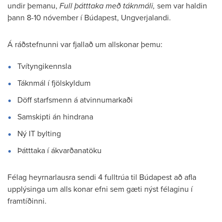
undir þemanu,
Full þátttaka með táknmáli,
sem var haldin
þann 8-10 nóvember í Búdapest, Ungverjalandi.
Á ráðstefnunni var fjallað um allskonar þemu:
Tvítyngikennsla
Táknmál í fjölskyldum
Döff starfsmenn á atvinnumarkaði
Samskipti án hindrana
Ný IT bylting
Þátttaka í ákvarðanatöku
Félag heyrnarlausra sendi 4 fulltrúa til Búdapest að afla
upplýsinga um alls konar efni sem gæti nýst félaginu í
framtíðinni.​