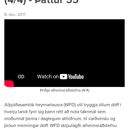
8. des. 2017
Þriðja alheimsráðstefna (4/4)
Alþjóðasamtök heyrnarlausra (WFD) vill tryggja öllum döff í
hverju landi fyrir sig þann rétt að nota táknmál sem
móðurmál þeirra í daglegum athöfnum, til varðveislu og
þróun menningar döff. WFD skipulagði alheimsráðstefnu