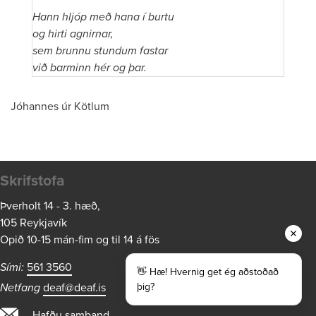
Hann hljóp með hana í burtu
og hirti agnirnar,
sem brunnu stundum fastar
við barminn hér og þar.
Jóhannes úr Kötlum
Skrifstofa
Þverholt 14 - 3. hæð,
105 Reykjavík
Opið 10-15 mán-fim og til 14 á fös
Sími:
561 3560
👋 Hæ! Hvernig get ég aðstoðað
Netfang
deaf@deaf.is
þig?
Hafðu samband