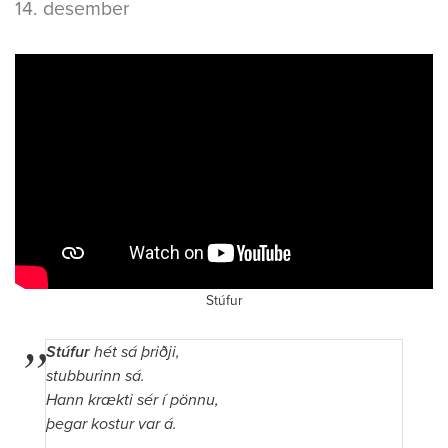
14. desember
Stúfur
Stúfur
hét sá þriðji,
stubburinn sá.
Hann krækti sér í pönnu,
þegar kostur var á.