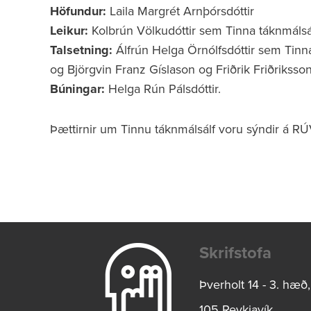
Höfundur:
Laila Margrét Arnþórsdóttir
Leikur:
Kolbrún Völkudóttir sem Tinna táknmálsá
Talsetning:
Álfrún Helga Örnólfsdóttir sem Tinna
og Björgvin Franz Gíslason og Friðrik Friðriksso
Búningar:
Helga Rún Pálsdóttir.
Þættirnir um Tinnu táknmálsálf voru sýndir á 
Skrifstofa
Logo
Þverholt 14 - 3. hæð,
105 Reykjavík