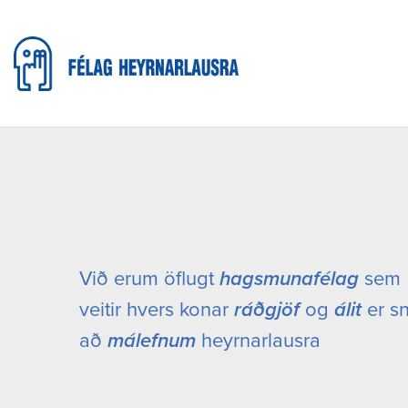
Við erum öflugt
hagsmunafélag
sem
veitir hvers konar
ráðgjöf
og
álit
er s
að
málefnum
heyrnarlausra