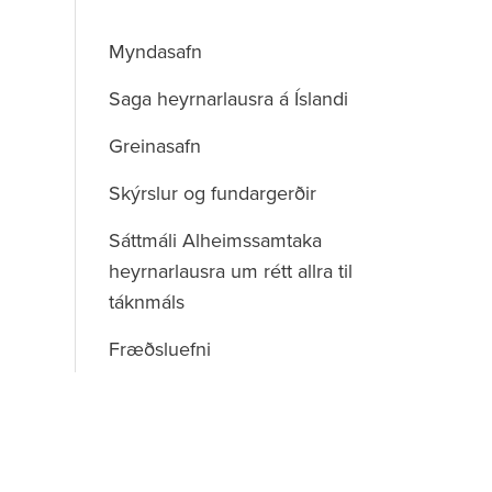
Myndasafn
Saga heyrnarlausra á Íslandi
Greinasafn
Skýrslur og fundargerðir
Sáttmáli Alheimssamtaka
heyrnarlausra um rétt allra til
táknmáls
Fræðsluefni