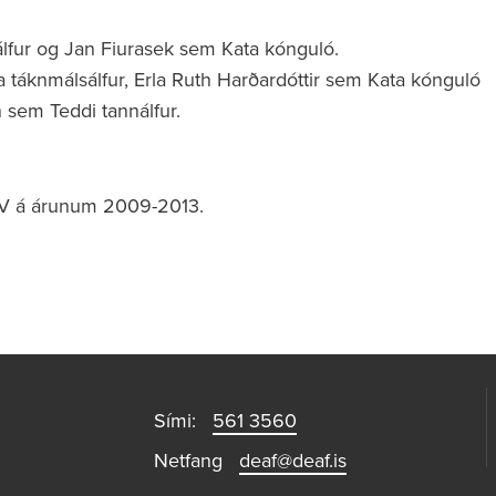
lfur og Jan Fiurasek sem Kata kónguló.
 táknmálsálfur, Erla Ruth Harðardóttir sem Kata kónguló
n sem Teddi tannálfur.
RÚV á árunum 2009-2013.
Sími:
561 3560
Netfang
deaf@deaf.is