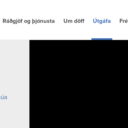
Ráðgjöf og þjónusta
Um döff
Útgáfa
Fré
núa