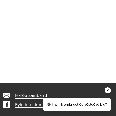
Hafðu samband
Fylgdu okkur á Facebook
👋 Hæ! Hvernig get ég aðstoðað þig?