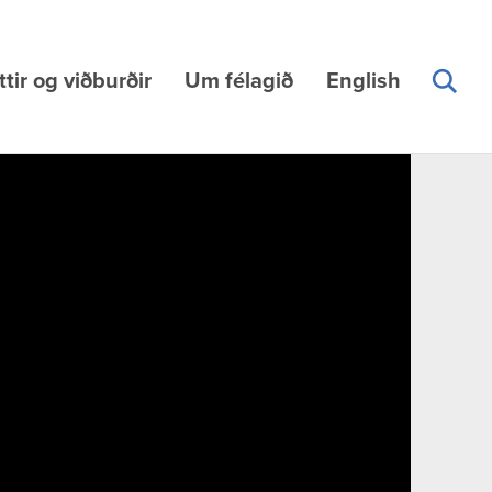
ttir og viðburðir
Um félagið
English
L
Leita