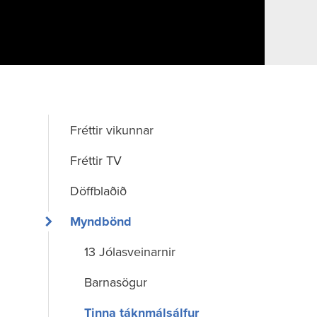
Fréttir vikunnar
Fréttir TV
Döffblaðið
Myndbönd
13 Jólasveinarnir
Barnasögur
Tinna táknmálsálfur