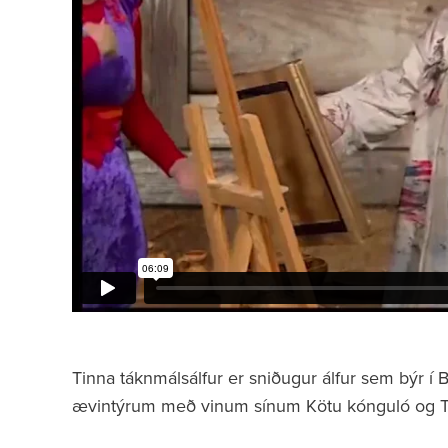
Tinna táknmálsálfur er sniðugur álfur sem býr 
ævintýrum með vinum sínum Kötu kónguló og Te