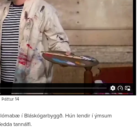
Þáttur 14
í Blómabæ í Bláskógarbyggð. Hún lendir í ýmsum
dda tannálfi.