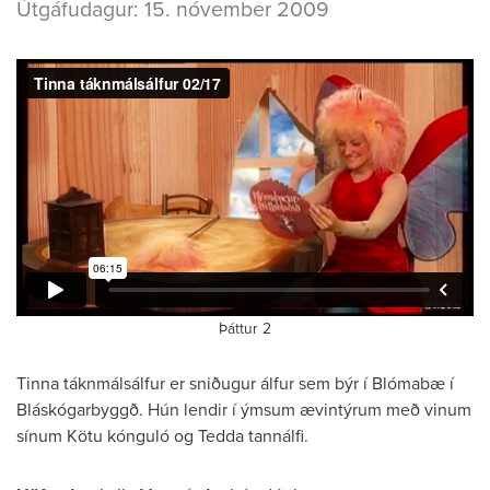
Útgáfudagur: 15. nóvember 2009
Þáttur 2
Tinna táknmálsálfur er sniðugur álfur sem býr í Blómabæ í
Bláskógarbyggð. Hún lendir í ýmsum ævintýrum með vinum
sínum Kötu kónguló og Tedda tannálfi.