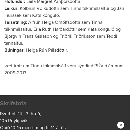
Höfundur:
Laila Margrét Arnþórsdóttir
Leikur:
Kolbrún Völkudóttir sem Tinna táknmálsálfur og Jan
Fiurasek sem Kata kónguló.
Talsetning:
Álfrún Helga Örnólfsdóttir sem Tinna
táknmálsálfur, Erla Ruth Harðardóttir sem Kata kónguló og
Björgvin Franz Gíslason og Friðrik Friðriksson sem Teddi
tannálfur.
Búningar:
Helga Rún Pálsdóttir.
Þættirnir um Tinnu táknmálsálf voru sýndir á RÚV á árunum
2009-2013.
Skrifstofa
Þverholt 14 - 3. hæð,
105 Reykjavík
Opið 10-15 mán-fim og til 14 á fös