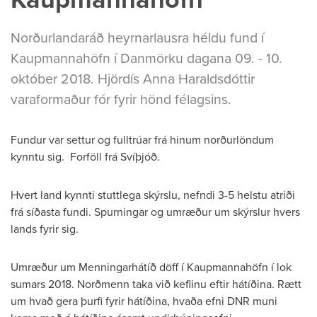
Norðurlandaráð heyrnarlausra héldu fund í
Kaupmannahöfn í Danmörku dagana 09. - 10.
október 2018. Hjördís Anna Haraldsdóttir
varaformaður fór fyrir hönd félagsins.
Fundur var settur og fulltrúar frá hinum norðurlöndum
kynntu sig. Forföll frá Svíþjóð.
Hvert land kynnti stuttlega skýrslu, nefndi 3-5 helstu atriði
frá síðasta fundi. Spurningar og umræður um skýrslur hvers
lands fyrir sig.
Umræður um Menningarhátíð döff í Kaupmannahöfn í lok
sumars 2018. Norðmenn taka við keflinu eftir hátíðina. Rætt
um hvað gera þurfi fyrir hátíðina, hvaða efni DNR muni