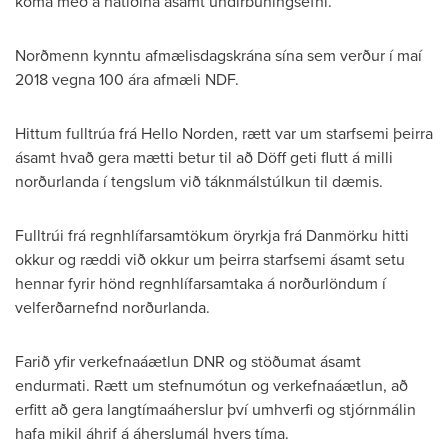
koma með á hátíðina ásamt undirbúningsefni.
Norðmenn kynntu afmælisdagskrána sína sem verður í maí
2018 vegna 100 ára afmæli NDF.
Hittum fulltrúa frá Hello Norden, rætt var um starfsemi þeirra
ásamt hvað gera mætti betur til að Döff geti flutt á milli
norðurlanda í tengslum við táknmálstúlkun til dæmis.
Fulltrúi frá regnhlífarsamtökum öryrkja frá Danmörku hitti
okkur og ræddi við okkur um þeirra starfsemi ásamt setu
hennar fyrir hönd regnhlífarsamtaka á norðurlöndum í
velferðarnefnd norðurlanda.
Farið yfir verkefnaáætlun DNR og stöðumat ásamt
endurmati. Rætt um stefnumótun og verkefnaáætlun, að
erfitt að gera langtímaáherslur því umhverfi og stjórnmálin
hafa mikil áhrif á áherslumál hvers tíma.