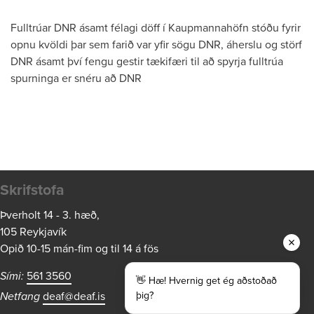
Fulltrúar DNR ásamt félagi döff í Kaupmannahöfn stóðu fyrir
opnu kvöldi þar sem farið var yfir sögu DNR, áherslu og störf
DNR ásamt því fengu gestir tækifæri til að spyrja fulltrúa
spurninga er snéru að DNR
Skrifstofa
Þverholt 14 - 3. hæð,
105 Reykjavík
Opið 10-15 mán-fim og til 14 á fös
Sími:
561 3560
👋 Hæ! Hvernig get ég aðstoðað
Netfang
deaf@deaf.is
þig?