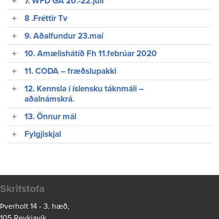
7. WFD GA 20.-22.júlí
8 .Fréttir Tv
9. Aðalfundur 23.maí
10. Amælishátíð Fh 11.febrúar 2020
11. CODA – fræðslupakki
12. Kennsla í íslensku táknmáli –
aðalnámskrá.
13. Önnur mál
Fylgjiskjal
Skrifstofa
Þverholt 14 - 3. hæð,
105 Reykjavík