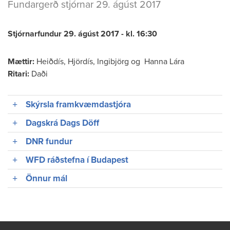
Fundargerð stjórnar 29. ágúst 2017
Stjórnarfundur 29. ágúst 2017 - kl. 16:30
Mættir:
Heiðdís, Hjördís, Ingibjörg og Hanna Lára
Ritari:
Daði
Skýrsla framkvæmdastjóra
Dagskrá Dags Döff
DNR fundur
WFD ráðstefna í Budapest
Önnur mál