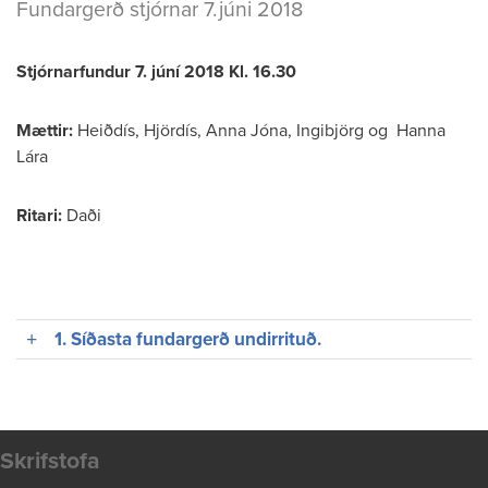
Fundargerð stjórnar 7.júni 2018
Stjórnarfundur 7. júní 2018
Kl. 16.30
Mættir:
Heiðdís, Hjördís, Anna Jóna, Ingibjörg og Hanna
Lára
Ritari:
Daði
1. Síðasta fundargerð undirrituð.
Skrifstofa