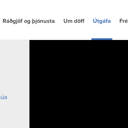
Ráðgjöf og þjónusta
Um döff
Útgáfa
Fré
núa