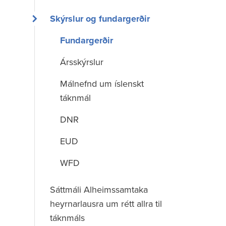
Skýrslur og fundargerðir
Fundargerðir
Ársskýrslur
Málnefnd um íslenskt
táknmál
DNR
EUD
WFD
Sáttmáli Alheimssamtaka
heyrnarlausra um rétt allra til
táknmáls