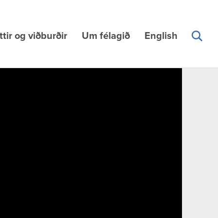
ttir og viðburðir
Um félagið
English
L
Leita