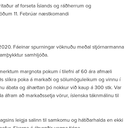
rritaður af forseta Íslands og ráðherrum og
töðum 11. Febrúar næstkomandi
 2020. Fáeinar spurningar vöknuðu meðal stjórnarmanna
 samþykktur samhljóða.
 á merktum margnota pokum í tilefni af 60 ára afmæli
ðs slíkra poka á markaði og sölumöguleikum og vinnu í
aginu ábata og áhættan þó nokkur við kaup á 300 stk. Var
a áfram að markaðssetja vörur, íslenska táknmálinu til
agsins leigja salinn til samkomu og hátíðarhalda en ekki
 hefur. Skerpa á ábyrgðir vegna tjóna.