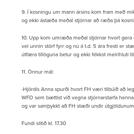
9. Í kosningu um mann ársins kom fram með mikl
og ekki ástæða meðal stjórnar að ræða þá kosningu
10. Upp kom umræða meðal stjórnar hvort gera ei
vel unnin störf fyrr og nú á t.d. 5 ára fresti er 
útfæra tillöguna betur og ekki fékkst meirihluti ti
11. Önnur mál:
-Hjördís Anna spurði hvort FH væri tilbúið að leg
WFD sem bættist við vegna stjórnarstarfa henna
og var samþykkt að FH stæði undir útgjöldunum
Fundi slitið kl. 17.30