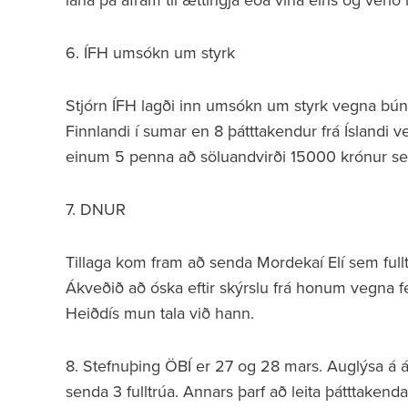
6. ÍFH umsókn um styrk
Stjórn ÍFH lagði inn umsókn um styrk vegna búnin
Finnlandi í sumar en 8 þátttakendur frá Íslandi 
einum 5 penna að söluandvirði 15000 krónur sem
7. DNUR
Tillaga kom fram að senda Mordekaí Elí sem full
Ákveðið að óska eftir skýrslu frá honum vegna f
Heiðdís mun tala við hann.
8. Stefnuþing ÖBÍ er 27 og 28 mars. Auglýsa á
senda 3 fulltrúa. Annars þarf að leita þátttakenda