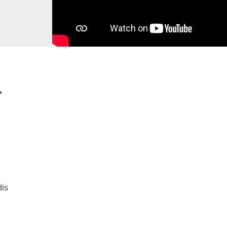
r
dis