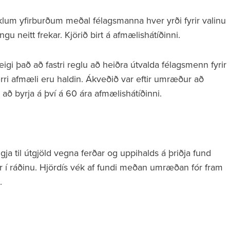
um yfirburðum meðal félagsmanna hver yrði fyrir valinu
 neitt frekar. Kjörið birt á afmælishátíðinni.
gi það að fastri reglu að heiðra útvalda félagsmenn fyrir
stærri afmæli eru haldin. Ákveðið var eftir umræður að
l að byrja á því á 60 ára afmælishátíðinni.
gja til útgjöld vegna ferðar og uppihalds á þriðja fund
r í ráðinu. Hjördís vék af fundi meðan umræðan fór fram
.