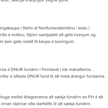
gakaupa í tilefni af Norðurlandamótinu í keilu í
verða á mótinu. Stjórn samþykkti að gefa hverjum og
 þeir geta notað til kaupa á búningum.
trúa á DNUR fundinn í Finnlandi í lok mánaðarins.
erðar á síðasta DNUR fund til að meta árangur fundanna.
 áhuga meðal félagsmanna að sækja fundinn en FH á að
 innan stjórnar eða starfsliðs til að sækja fundinn.