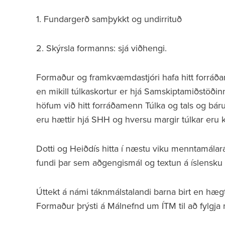
1. Fundargerð samþykkt og undirrituð
2. Skýrsla formanns: sjá viðhengi.
Formaður og framkvæmdastjóri hafa hitt forráða
en mikill túlkaskortur er hjá Samskiptamiðstöðinn
höfum við hitt forráðamenn Túlka og tals og b
eru hættir hjá SHH og hversu margir túlkar eru ko
Dotti og Heiðdís hitta í næstu viku menntamálará
fundi þar sem aðgengismál og textun á íslensku
Úttekt á námi táknmálstalandi barna birt en hæg
Formaður þrýsti á Málnefnd um ÍTM til að fylgja m