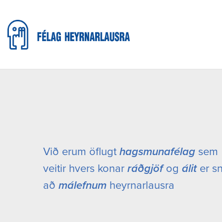
Við erum öflugt
hagsmunafélag
sem
veitir hvers konar
ráðgjöf
og
álit
er s
að
málefnum
heyrnarlausra