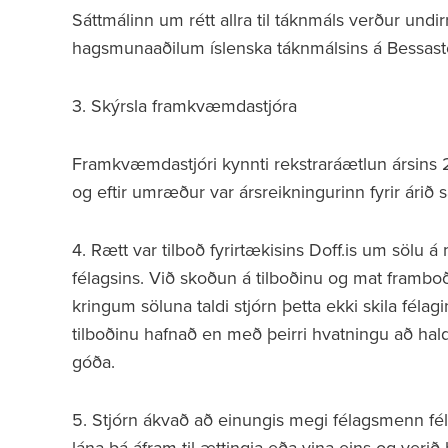
Sáttmálinn um rétt allra til táknmáls verður undi
hagsmunaaðilum íslenska táknmálsins á Bessas
3. Skýrsla framkvæmdastjóra
Framkvæmdastjóri kynnti rekstraráætlun ársins
og eftir umræður var ársreikningurinn fyrir árið
4. Rætt var tilboð fyrirtækisins Doff.is um sölu
félagsins. Við skoðun á tilboðinu og mat frambo
kringum söluna taldi stjórn þetta ekki skila fél
tilboðinu hafnað en með þeirri hvatningu að hald
góða.
5. Stjórn ákvað að einungis megi félagsmenn fél
lána þá áfram til ættingja eða vina eins og verið