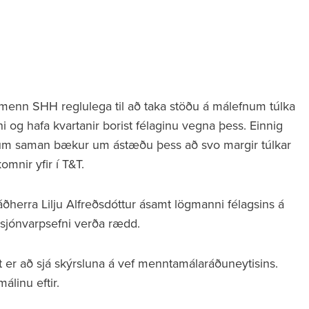
menn SHH reglulega til að taka stöðu á málefnum túlka
i og hafa kvartanir borist félaginu vegna þess. Einnig
árum saman bækur um ástæðu þess að svo margir túlkar
mnir yfir í T&T.
ðherra Lilju Alfreðsdóttur ásamt lögmanni félagsins á
 sjónvarpsefni verða rædd.
t er að sjá skýrsluna á vef menntamálaráðuneytisins.
álinu eftir.