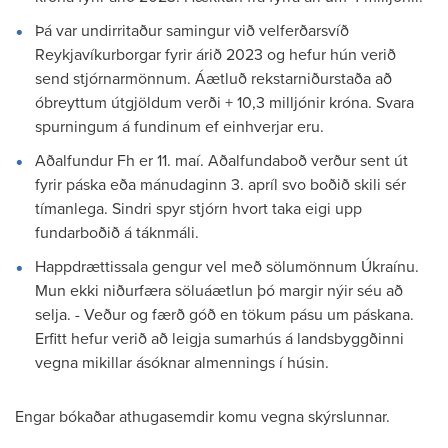
Þá var undirritaður samingur við velferðarsvíð
Reykjavíkurborgar fyrir árið 2023 og hefur hún verið
send stjórnarmönnum. Áætluð rekstarniðurstaða að
óbreyttum útgjöldum verði + 10,3 milljónir króna. Svara
spurningum á fundinum ef einhverjar eru.
Aðalfundur Fh er 11. maí. Aðalfundaboð verður sent út
fyrir páska eða mánudaginn 3. apríl svo boðið skili sér
tímanlega. Sindri spyr stjórn hvort taka eigi upp
fundarboðið á táknmáli.
Happdrættissala gengur vel með sölumönnum Úkraínu.
Mun ekki niðurfæra söluáætlun þó margir nýir séu að
selja. - Veður og færð góð en tökum pásu um páskana.
Erfitt hefur verið að leigja sumarhús á landsbyggðinni
vegna mikillar ásóknar almennings í húsin.
Engar bókaðar athugasemdir komu vegna skýrslunnar.