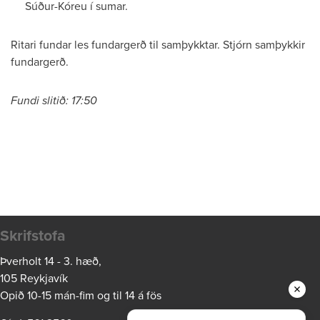
Súður-Kóreu í sumar.
Ritari fundar les fundargerð til samþykktar. Stjórn samþykkir
fundargerð.
Fundi slitið: 17:50
Skrifstofa
Þverholt 14 - 3. hæð,
105 Reykjavík
Opið 10-15 mán-fim og til 14 á fös