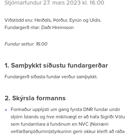
Stjórnarfundur 27. mars 2023 kl. 16:00
Viðstödd eru: Heiðdís, Þórður, Eyrún og Uldis.
Fundargerð ritar: Daði Hreinsson
Fundur settur: 16:00
1. Samþykkt síðustu fundargerðar
Fundargerð síðasta fundar verður samþykkt.
2. Skýrsla formanns
Formaður upplýsti um gang fyrsta DNR fundar undir
stjórn Íslands og hve mikilvægt er að hafa Sigríði Völu
sem fundarritara á fundinum en NVC (Norræni
velfarðarsjóðurinn)styrkurinn gerir okkur kleift að ráða