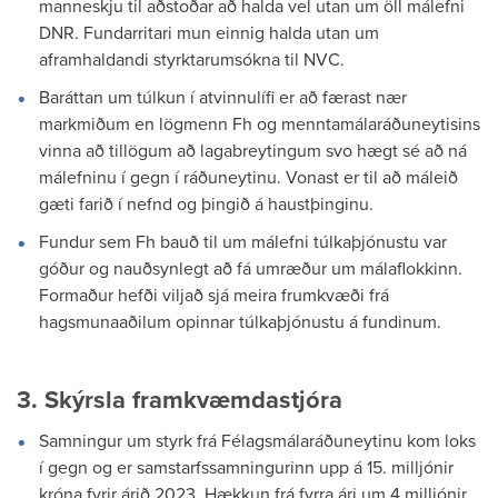
manneskju til aðstoðar að halda vel utan um öll málefni
DNR. Fundarritari mun einnig halda utan um
aframhaldandi styrktarumsókna til NVC.
Baráttan um túlkun í atvinnulífi er að færast nær
markmiðum en lögmenn Fh og menntamálaráðuneytisins
vinna að tillögum að lagabreytingum svo hægt sé að ná
málefninu í gegn í ráðuneytinu. Vonast er til að máleið
gæti farið í nefnd og þingið á haustþinginu.
Fundur sem Fh bauð til um málefni túlkaþjónustu var
góður og nauðsynlegt að fá umræður um málaflokkinn.
Formaður hefði viljað sjá meira frumkvæði frá
hagsmunaaðilum opinnar túlkaþjónustu á fundinum.
3. Skýrsla framkvæmdastjóra
Samningur um styrk frá Félagsmálaráðuneytinu kom loks
í gegn og er samstarfssamningurinn upp á 15. milljónir
króna fyrir árið 2023. Hækkun frá fyrra ári um 4 milljónir.