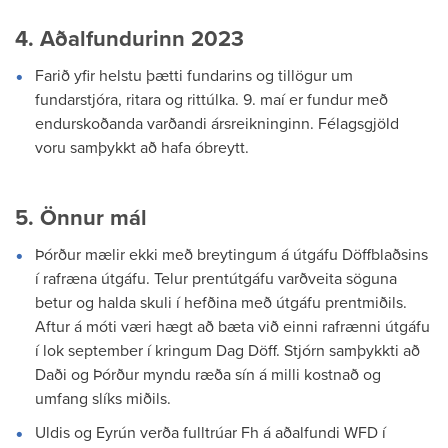
4. Aðalfundurinn 2023
Farið yfir helstu þætti fundarins og tillögur um
fundarstjóra, ritara og rittúlka. 9. maí er fundur með
endurskoðanda varðandi ársreikninginn. Félagsgjöld
voru samþykkt að hafa óbreytt.
5. Önnur mál
Þórður mælir ekki með breytingum á útgáfu Döffblaðsins
í rafræna útgáfu. Telur prentútgáfu varðveita söguna
betur og halda skuli í hefðina með útgáfu prentmiðils.
Aftur á móti væri hægt að bæta við einni rafrænni útgáfu
í lok september í kringum Dag Döff. Stjórn samþykkti að
Daði og Þórður myndu ræða sín á milli kostnað og
umfang slíks miðils.
Uldis og Eyrún verða fulltrúar Fh á aðalfundi WFD í