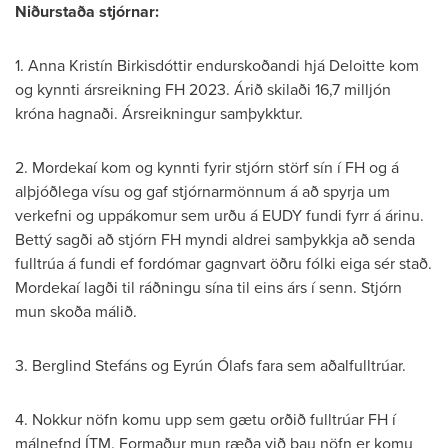
Niðurstaða stjórnar:
1. Anna Kristín Birkisdóttir endurskoðandi hjá Deloitte kom
og kynnti ársreikning FH 2023. Árið skilaði 16,7 milljón
króna hagnaði. Ársreikningur samþykktur.
2. Mordekaí kom og kynnti fyrir stjórn störf sín í FH og á
alþjóðlega vísu og gaf stjórnarmönnum á að spyrja um
verkefni og uppákomur sem urðu á EUDY fundi fyrr á árinu.
Bettý sagði að stjórn FH myndi aldrei samþykkja að senda
fulltrúa á fundi ef fordómar gagnvart öðru fólki eiga sér stað.
Mordekaí lagði til ráðningu sína til eins árs í senn. Stjórn
mun skoða málið.
3. Berglind Stefáns og Eyrún Ólafs fara sem aðalfulltrúar.
4. Nokkur nöfn komu upp sem gætu orðið fulltrúar FH í
málnefnd ÍTM. Formaður mun ræða við þau nöfn er komu