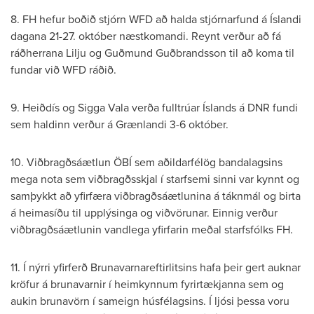
8. FH hefur boðið stjórn WFD að halda stjórnarfund á Íslandi
dagana 21-27. október næstkomandi. Reynt verður að fá
ráðherrana Lilju og Guðmund Guðbrandsson til að koma til
fundar við WFD ráðið.
9. Heiðdís og Sigga Vala verða fulltrúar Íslands á DNR fundi
sem haldinn verður á Grænlandi 3-6 október.
10. Viðbragðsáætlun ÖBÍ sem aðildarfélög bandalagsins
mega nota sem viðbragðsskjal í starfsemi sinni var kynnt og
samþykkt að yfirfæra viðbragðsáætlunina á táknmál og birta
á heimasíðu til upplýsinga og viðvörunar. Einnig verður
viðbragðsáætlunin vandlega yfirfarin meðal starfsfólks FH.
11. Í nýrri yfirferð Brunavarnareftirlitsins hafa þeir gert auknar
kröfur á brunavarnir í heimkynnum fyrirtækjanna sem og
aukin brunavörn í sameign húsfélagsins. Í ljósi þessa voru