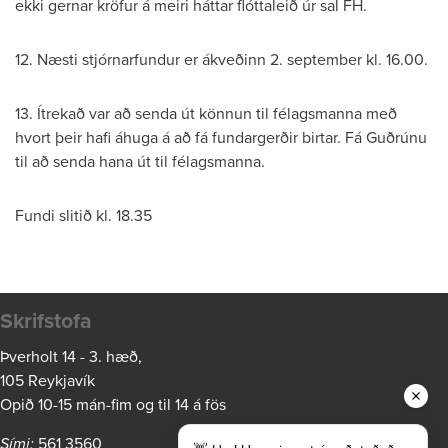
ekki gernar kröfur á meiri háttar flóttaleið úr sal FH.
12. Næsti stjórnarfundur er ákveðinn 2. september kl. 16.00.
13. Ítrekað var að senda út könnun til félagsmanna með
hvort þeir hafi áhuga á að fá fundargerðir birtar. Fá Guðrúnu
til að senda hana út til félagsmanna.
Fundi slitið kl. 18.35
Skrifstofa
Þverholt 14 - 3. hæð,
105 Reykjavík
Opið 10-15 mán-fim og til 14 á fös
Sími:
561 3560