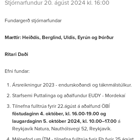
Stjórnarfundur 20. ágúst 2024 kl. 16:00
Fundargerð stjórnarfundar
Mættir: Heiðdís, Berglind, Uldis, Eyrún og Þórður
Ritari Daði
Efni fundar:
Ársreikningur 2023 - endurskoðandi og táknmálstúlkur.
Starfsemi Puttalinga og aðalfundur EUDY - Mordekaí
Tilnefna fulltrúa fyrir 22.ágúst á aðalfund ÖBÍ
föstudaginn 4. október, kl. 16.00-19.00 og
laugardaginn 5. október 2024, kl. 10.00–17.00
á
Reykjavík Natura, Nauthólsvegi 52, Reykjavík.
Málnefnd um ÍTM - tilnefna fulltrúa fyrir Fh fyrir 25.ágúst.