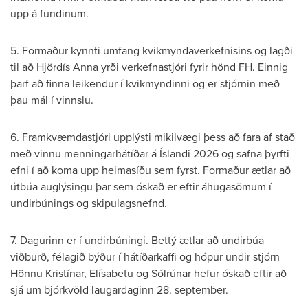
upp á fundinum.
5. Formaður kynnti umfang kvikmyndaverkefnisins og lagði
til að Hjördís Anna yrði verkefnastjóri fyrir hönd FH. Einnig
þarf að finna leikendur í kvikmyndinni og er stjórnin með
þau mál í vinnslu.
6. Framkvæmdastjóri upplýsti mikilvægi þess að fara af stað
með vinnu menningarhátíðar á Íslandi 2026 og safna þyrfti
efni í að koma upp heimasíðu sem fyrst. Formaður ætlar að
útbúa auglýsingu þar sem óskað er eftir áhugasömum í
undirbúnings og skipulagsnefnd.
7. Dagurinn er í undirbúningi. Bettý ætlar að undirbúa
viðburð, félagið býður í hátíðarkaffi og hópur undir stjórn
Hönnu Kristínar, Elísabetu og Sólrúnar hefur óskað eftir að
sjá um bjórkvöld laugardaginn 28. september.