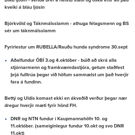
Bláu ljósin - senda bréf á helstu staði og óska eftir að þau
kveiki á bláu ljósin
Bjórkvöld og Táknmálsslamm - athuga félagsmenn og BS
sér um táknmálsslamm
Fyrirlestur um RUBELLA/Rauðu hunda syndrome 30.sept
Aðalfundur ÖBÍ 3.og 4.október - búið að skrá alla
stjórnarmenn og framkvæmdastjóra, getum staðfest
þrjá fulltrúa þegar við höfum sammælst um það hverjir
fara á fundinn.
Bettý og Uldis komast ekki en ákveðið verður þegar nær
dregur hverjir mæti fyrir hönd FH.
DNR og NTN fundur í Kaupmannahöfn 10. og
11.október. (sameiginlegur fundur 10.okt og svo DNR
11.okt)