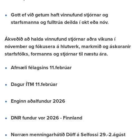
Gott ef við getum haft vinnufund stjórnar og
starfsmanna og fulltrúa deilda í okt eða nóv.
Ákveðið að halda vinnufund stjórnar aðra vikuna í
nóvember og fókusera á hlutverk, markmið og áskoranir
starfsfólks, formanns og stjórnar til næstu ára.
Afmæli félagsins 11.febrúar
Dagur ÍTM 11.febrúar
Enginn aðalfundur 2026
DNR fundur vor 2026 - Finnland
Norræn menningarhátíð Döff á Selfossi 29.-2.ágúst