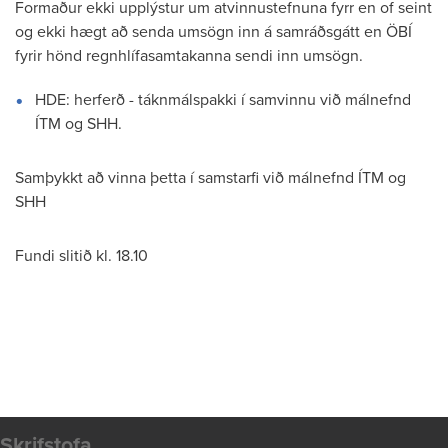
Formaður ekki upplýstur um atvinnustefnuna fyrr en of seint
og ekki hægt að senda umsögn inn á samráðsgátt en ÖBÍ
fyrir hönd regnhlífasamtakanna sendi inn umsögn.
HDE: herferð - táknmálspakki í samvinnu við málnefnd
ÍTM og SHH.
Samþykkt að vinna þetta í samstarfi við málnefnd ÍTM og
SHH
Fundi slitið kl. 18.10
Skrifstofa