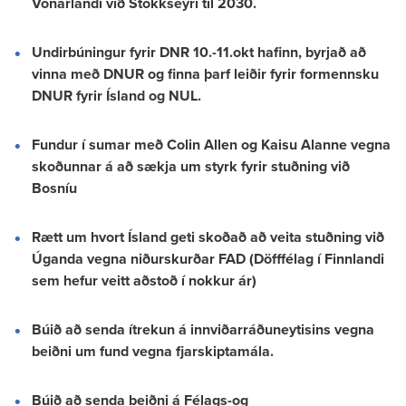
Vonarlandi við Stokkseyri til 2030.
Undirbúningur fyrir DNR 10.-11.okt hafinn, byrjað að
vinna með DNUR og finna þarf leiðir fyrir formennsku
DNUR fyrir Ísland og NUL.
Fundur í sumar með Colin Allen og Kaisu Alanne vegna
skoðunnar á að sækja um styrk fyrir stuðning við
Bosníu
Rætt um hvort Ísland geti skoðað að veita stuðning við
Úganda vegna niðurskurðar FAD (Döfffélag í Finnlandi
sem hefur veitt aðstoð í nokkur ár)
Búið að senda ítrekun á innviðarráðuneytisins vegna
beiðni um fund vegna fjarskiptamála.
Búið að senda beiðni á Félags-og