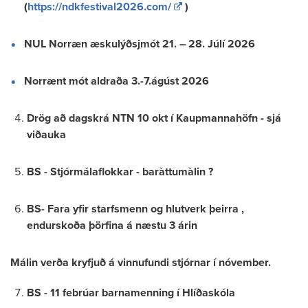
(
https://ndkfestival2026.com/
)
NUL Norræn æskulýðsjmót 21. – 28. Júlí 2026
Norrænt mót aldraða 3.-7.ágúst 2026
Drög að dagskrá NTN 10 okt í Kaupmannahöfn - sjá
viðauka
BS - Stjórmálaflokkar - baràttumàlin ?
BS- Fara yfir starfsmenn og hlutverk þeirra ,
endurskoða þörfina á næstu 3 árin
Málin verða kryfjuð á vinnufundi stjórnar í nóvember.
BS - 11 febrúar barnamenning í Hlíðaskóla