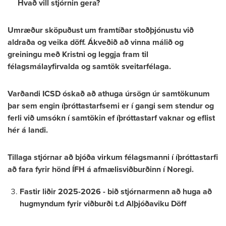
Hvað vill stjórnin gera?
Umræður sköpuðust um framtíðar stoðþjónustu við
aldraða og veika döff. Ákveðið að vinna málið og
greiningu með Kristni og leggja fram til
félagsmálayfirvalda og samtök sveitarfélaga.
Varðandi ICSD óskað að athuga úrsögn úr samtökunum
þar sem engin íþróttastarfsemi er í gangi sem stendur og
ferli við umsókn í samtökin ef íþróttastarf vaknar og eflist
hér á landi.
Tillaga stjórnar að bjóða virkum félagsmanni í íþróttastarfi
að fara fyrir hönd ÍFH á afmælisviðburðinn í Noregi.
Fastir liðir 2025-2026 - bið stjórnarmenn að huga að
hugmyndum fyrir viðburði t.d Alþjóðaviku Döff