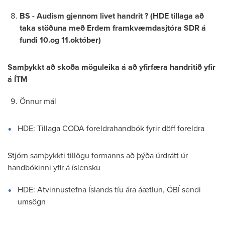
BS - Audism gjennom livet handrit ? (HDE tillaga að
taka stöðuna með Erdem framkvæmdasjtóra SDR á
fundi 10.og 11.október)
Samþykkt að skoða möguleika á að yfirfæra handritið yfir
á ÍTM
Önnur mál
HDE: Tillaga CODA foreldrahandbók fyrir döff foreldra
Stjórn samþykkti tillögu formanns að þýða úrdrátt úr
handbókinni yfir á íslensku
HDE: Atvinnustefna Íslands tíu ára áætlun, ÖBÍ sendi
umsögn