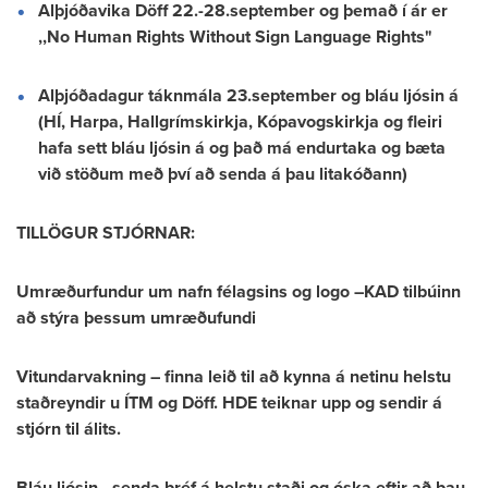
Alþjóðavika Döff 22.-28.september og þemað í ár er
,,No Human Rights Without Sign Language Rights"
Alþjóðadagur táknmála 23.september og bláu ljósin á
(HÍ, Harpa, Hallgrímskirkja, Kópavogskirkja og fleiri
hafa sett bláu ljósin á og það má endurtaka og bæta
við stöðum með því að senda á þau litakóðann)
TILLÖGUR STJÓRNAR:
Umræðurfundur um nafn félagsins og logo –KAD tilbúinn
að stýra þessum umræðufundi
Vitundarvakning – finna leið til að kynna á netinu helstu
staðreyndir u ÍTM og Döff. HDE teiknar upp og sendir á
stjórn til álits.