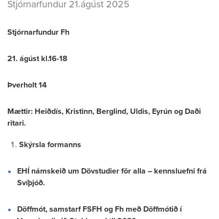
Stjórnarfundur 21.ágúst 2025
Stjórnarfundur Fh
21. ágúst kl.16-18
Þverholt 14
Mættir: Heiðdís, Kristinn, Berglind, Uldis, Eyrún og Daði
ritari.
Skýrsla formanns
EHÍ námskeið um Dövstudier för alla – kennsluefni frá
Svíþjóð.
Döffmót, samstarf FSFH og Fh með Döffmótið í