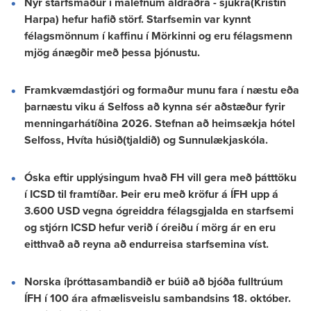
Nýr starfsmaður í málefnum aldraðra - sjúkra(Kristín
Harpa) hefur hafið störf. Starfsemin var kynnt
félagsmönnum í kaffinu í Mörkinni og eru félagsmenn
mjög ánægðir með þessa þjónustu.
Framkvæmdastjóri og formaður munu fara í næstu eða
þarnæstu viku á Selfoss að kynna sér aðstæður fyrir
menningarhátíðina 2026. Stefnan að heimsækja hótel
Selfoss, Hvíta húsið(tjaldið) og Sunnulækjaskóla.
Óska eftir upplýsingum hvað FH vill gera með þátttöku
í ICSD til framtíðar. Þeir eru með kröfur á ÍFH upp á
3.600 USD vegna ógreiddra félagsgjalda en starfsemi
og stjórn ICSD hefur verið í óreiðu í mörg ár en eru
eitthvað að reyna að endurreisa starfsemina víst.
Norska íþróttasambandið er búið að bjóða fulltrúum
ÍFH í 100 ára afmælisveislu sambandsins 18. október.