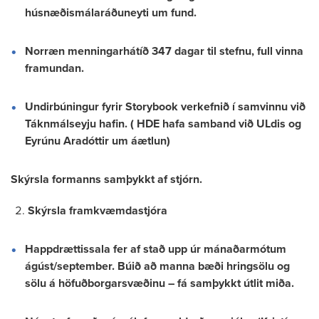
húsnæðismálaráðuneyti um fund.
Norræn menningarhátíð 347 dagar til stefnu, full vinna
framundan.
Undirbúningur fyrir Storybook verkefnið í samvinnu við
Táknmálseyju hafin. ( HDE hafa samband við ULdis og
Eyrúnu Aradóttir um áætlun)
Skýrsla formanns samþykkt af stjórn.
Skýrsla framkvæmdastjóra
Happdrættissala fer af stað upp úr mánaðarmótum
ágúst/september. Búið að manna bæði hringsölu og
sölu á höfuðborgarsvæðinu – fá samþykkt útlit miða.