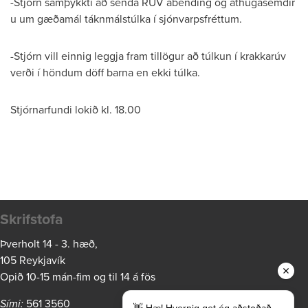
-Stjórn samþykkti að senda RÚV ábending og athugasemdir
u um gæðamál táknmálstúlka í sjónvarpsfréttum.
-Stjórn vill einnig leggja fram tillögur að túlkun í krakkarúv
verði í höndum döff barna en ekki túlka.
Stjórnarfundi lokið kl. 18.00
Skrifstofa
Þverholt 14 - 3. hæð,
105 Reykjavík
Opið 10-15 mán-fim og til 14 á fös
Sími:
561 3560