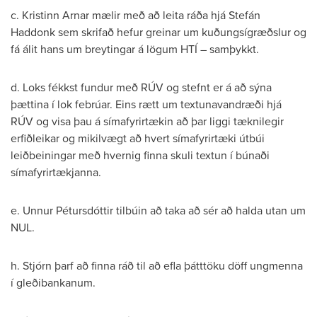
c. Kristinn Arnar mælir með að leita ráða hjá Stefán
Haddonk sem skrifað hefur greinar um kuðungsígræðslur og
fá álit hans um breytingar á lögum HTÍ – samþykkt.
d. Loks fékkst fundur með RÚV og stefnt er á að sýna
þættina í lok febrúar. Eins rætt um textunavandræði hjá
RÚV og visa þau á símafyrirtækin að þar liggi tæknilegir
erfiðleikar og mikilvægt að hvert símafyrirtæki útbúi
leiðbeiningar með hvernig finna skuli textun í búnaði
símafyrirtækjanna.
e. Unnur Pétursdóttir tilbúin að taka að sér að halda utan um
NUL.
h. Stjórn þarf að finna ráð til að efla þátttöku döff ungmenna
í gleðibankanum.