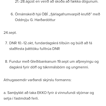
21.-28.ágúst en veirð að skoða að fækka dögunum.
Örnámskeið hjá ÖBÍ ,,fjárlagafrumvarpið krufið” með
Oddnýju G. Harðardóttur
24.sept.
DNR 10.-12.okt, fundardagskrá tilbúin og búið að fá
staðfesta þátttöku fulltrúa DNR
Fundur með Gleðibankanum 19.sept um afþreyingu og
dagskrá fyrir döff og táknmálsbörn og ungmenni.
Athugasemdir varðandi skýrslu formanns:
a. Samþykkt að taka EKKO fyrir á vinnufundi stjórnar og
setja í fastmótað ferli.