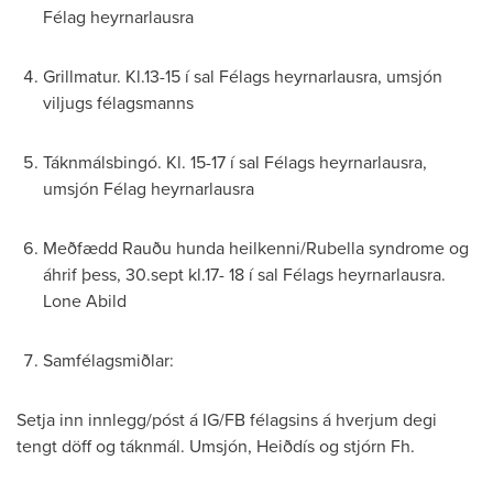
Félag heyrnarlausra
Grillmatur. Kl.13-15 í sal Félags heyrnarlausra, umsjón
viljugs félagsmanns
Táknmálsbingó. Kl. 15-17 í sal Félags heyrnarlausra,
umsjón Félag heyrnarlausra
Meðfædd Rauðu hunda heilkenni/Rubella syndrome og
áhrif þess, 30.sept kl.17- 18 í sal Félags heyrnarlausra.
Lone Abild
Samfélagsmiðlar:
Setja inn innlegg/póst á IG/FB félagsins á hverjum degi
tengt döff og táknmál. Umsjón, Heiðdís og stjórn Fh.