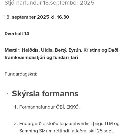
Stjórnarfundur 18.september 2025
september 2025 kl. 16.30
Þverholt 14
Mættir: Heiðdís, Uldis, Bettý, Eyrún, Kristinn og Daði
framkvæmdastjóri og fundarritari
Fundardagskrá:
Skýrsla formanns
Formannafundur ÖBÍ, EKKÓ.
Endurgerð á stöðu lagaumhverfis í þágu ÍTM og
Samning SÞ um réttindi fatlaðra, skil 25.sept.