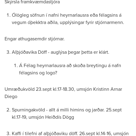
Skýrsla framkvæmdastjóra
Ólögleg söfnun í nafni heyrnarlausra eða félagsins á
vegum óþekktra aðila, upplýsingar fyrir stjórnarmenn.
Engar athugasemdir stjórnar.
Alþjóðavika Döff - auglýsa þegar þetta er klárt.
Á Félag heyrnarlausra að skoða breytingu á nafn
félagsins og logo?
Umræðukvöld 23.sept kl.17-18.30, umsjón Kristinn Arnar
Diego
Spurningakvöld - allt á milli himins og jarðar. 25.sept
kl.17-19, umsjón Heiðdís Dögg
Kaffi í tilefni af alþjóðaviku döff. 26.sept kl.14-16, umsjón