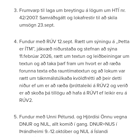
Frumvarp til laga um breytingu á lögum um HTÍ nr.
42/2007. Samráðsgátt og lokafrestir til að skila
umsögn 23.sept.
Fundur með RÚV 12.sept. Rætt um sýningu á ,,Þetta
er ÍTM”, jákvæð niðurstaða og stefnan að sýna
11.febrúar 2026, rætt um textun og leiðbeiningar um
textun og að taka þarf fram um hvort er að ræða
forunna texta eða rauntímatextun og að lokum var
rætt um táknmálstúlkaða kvöldfrétti að þeir detti
niður ef um er að ræða íþróttaleiki á RÚV2 og verið
er að skoða þá tillögu að hafa á RÚV1 ef leikir eru á
RÚV2.
Fundur með Unni Pétursd. og Hjördísi Önnu vegna
DNUR og NUL, allt komið í gang. DNUR+NUS í
Þrándheimi 9.-12.október og NUL á Íslandi