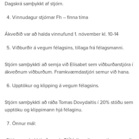
Dagskrá samþykkt af stjórn.
Vinnudagur stjórnar Fh – finna tíma
Ákveðið var að halda vinnufund 1. nóvember kl. 10-14
Viðburðir á vegum félagsins, tillaga frá félagsmanni.
Stjórn samþykkti að semja við Elísabet sem viðburðarstjóra í
ákveðnum viðburðum. Framkvæmdastjóri semur við hana.
Upptökur og klipping á vegum félagsins.
Stjórn samþykkti að ráða Tomas Dovydaitis í 20% stöðu sem
upptöku og klippimann hjá félaginu.
Önnur mál: