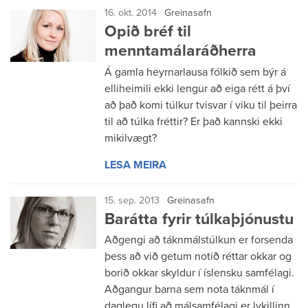
16. okt. 2014
Greinasafn
Opið bréf til
menntamálaráðherra
Á gamla heyrnarlausa fólkið sem býr á
elliheimili ekki lengur að eiga rétt á því
að það komi túlkur tvisvar í viku til þeirra
til að túlka fréttir? Er það kannski ekki
mikilvægt?
LESA MEIRA
15. sep. 2013
Greinasafn
Barátta fyrir túlkaþjónustu
Aðgengi að táknmálstúlkun er forsenda
þess að við getum notið réttar okkar og
borið okkar skyldur í íslensku samfélagi.
Aðgangur barna sem nota táknmál í
daglegu lífi að málsamfélagi er lykillinn