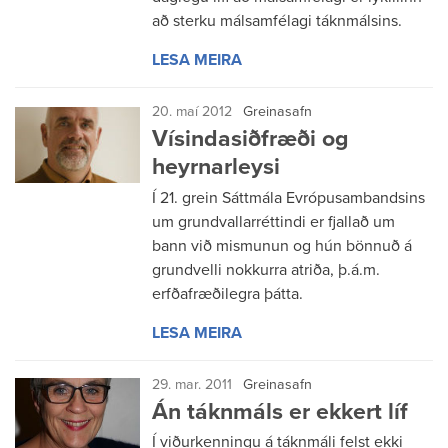
að sterku málsamfélagi táknmálsins.
LESA MEIRA
20. maí 2012
Greinasafn
Vísindasiðfræði og
heyrnarleysi
Í 21. grein Sáttmála Evrópusambandsins
um grundvallarréttindi er fjallað um
bann við mismunun og hún bönnuð á
grundvelli nokkurra atriða, þ.á.m.
erfðafræðilegra þátta.
LESA MEIRA
29. mar. 2011
Greinasafn
Án táknmáls er ekkert líf
Í viðurkenningu á táknmáli felst ekki