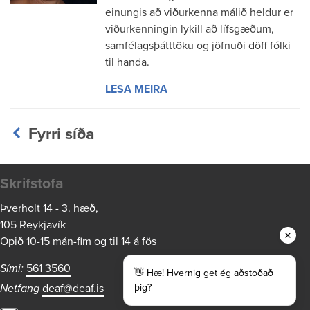
einungis að viðurkenna málið heldur er
viðurkenningin lykill að lífsgæðum,
samfélagsþátttöku og jöfnuði döff fólki
til handa.
LESA MEIRA
Fyrri síða
Skrifstofa
Þverholt 14 - 3. hæð,
105 Reykjavík
Opið 10-15 mán-fim og til 14 á fös
Sími:
561 3560
👋 Hæ! Hvernig get ég aðstoðað
þig?
Netfang
deaf@deaf.is