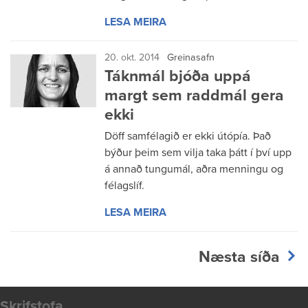
LESA MEIRA
20. okt. 2014
Greinasafn
Táknmál bjóða uppá
margt sem raddmál gera
ekki
Döff samfélagið er ekki útópía. Það
býður þeim sem vilja taka þátt í því upp
á annað tungumál, aðra menningu og
félagslíf.
LESA MEIRA
Næsta síða
Skrifstofa