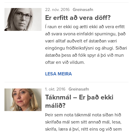
22. nóv. 2016
Greinasafn
Er erfitt að vera döff?
Í raun er ekki og ætti ekki að vera erfitt
að svara svona einfaldri spurningu, það
væri alltaf auðvelt ef ástæðan væri
eingöngu fróðleiksfýsni og áhugi. Síðari
ástæða þess að fólk spyr á þó við mun
oftar en við vildum.
LESA MEIRA
1. okt. 2016
Greinasafn
Táknmál – Er það ekki
málið?
Þeir sem nota táknmál nota síðan hið
skrifaða mál sem sitt annað mál, lesa,
skrifa, læra á því, rétt eins og við sem