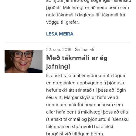
að njóta jafnréttis og aðgengis í íslensku
þjóðlífi. Mikilvægt er að veita þeim sem
nota táknmál í daglegu lífi táknmál frá
vöggu til grafar.
LESA MEIRA
22. sep. 2016
Greinasafn
Með táknmáli er ég
jafningi
Íslenskt táknmál er viðurkennt í lögum
en nægjanleg uppbygging á þjónustu
hefur ekki átt sér stað til þess að lögin
séu virt. Margar skýrslur hafa verið
unnar um málefni heyrnarlausra sem
allar hafa bent á mikilvægi þess að efla
íslenskt táknmál og þjónustu á íslensku
táknmáli en stjórnvöld hafa ekki
brugðist við tillögum þeirra.