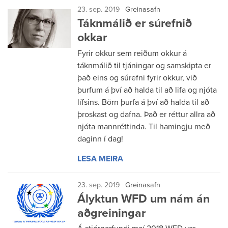
23. sep. 2019
Greinasafn
Táknmálið er súrefnið
okkar
Fyrir okkur sem reiðum okkur á
táknmálið til tjáningar og samskipta er
það eins og súrefni fyrir okkur, við
þurfum á því að halda til að lifa og njóta
lífsins. Börn þurfa á því að halda til að
þroskast og dafna. Það er réttur allra að
njóta mannréttinda. Til hamingju með
daginn í dag!
LESA MEIRA
23. sep. 2019
Greinasafn
Ályktun WFD um nám án
aðgreiningar