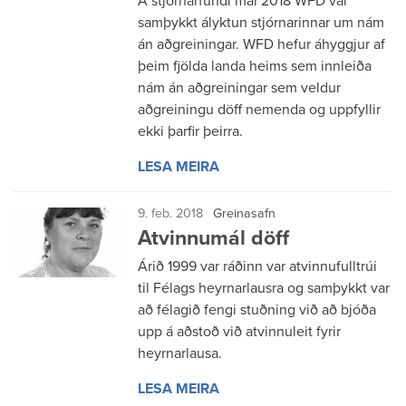
Á stjórnarfundi maí 2018 WFD var
samþykkt ályktun stjórnarinnar um nám
án aðgreiningar. WFD hefur áhyggjur af
þeim fjölda landa heims sem innleiða
nám án aðgreiningar sem veldur
aðgreiningu döff nemenda og uppfyllir
ekki þarfir þeirra.
LESA MEIRA
9. feb. 2018
Greinasafn
Atvinnumál döff
Árið 1999 var ráðinn var atvinnufulltrúi
til Félags heyrnarlausra og samþykkt var
að félagið fengi stuðning við að bjóða
upp á aðstoð við atvinnuleit fyrir
heyrnarlausa.
LESA MEIRA