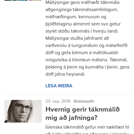
Mállýsingar gera málfræði táknmála
aðgengilega táknmálssamfélögum,
málfræðingum, kennurum og
þjóðfélaginu almennt sem svo getur
styrkt stöðu táknmáls í hverju landi.
Mállýsingar stuðla jafnframt að
varðveislu á tungumálum og málarfleifð
döff og gefa börnum á máltökualdri
möguleika á tileinkun málsins. Táknmál,
þekking á þeim og kunnátta í þeim, gera
döff jafna heyrandi.
LESA MEIRA
23. sep. 2016
Greinasafn
Hvernig gerir táknmálið
mig að jafninga?
Íslenska táknmálið gefur mér tækifæri til