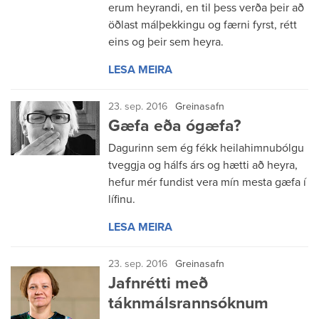
erum heyrandi, en til þess verða þeir að
öðlast málþekkingu og færni fyrst, rétt
eins og þeir sem heyra.
LESA MEIRA
23. sep. 2016
Greinasafn
Gæfa eða ógæfa?
Dagurinn sem ég fékk heilahimnubólgu
tveggja og hálfs árs og hætti að heyra,
hefur mér fundist vera mín mesta gæfa í
lífinu.
LESA MEIRA
23. sep. 2016
Greinasafn
Jafnrétti með
táknmálsrannsóknum